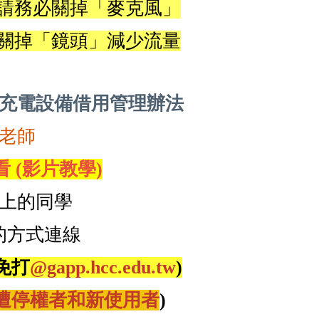
請務必關掉「麥克風」
關掉「鏡頭」減少流量
充電設備借用管理辦法
老師
 (影片教學)
上的同學
的方式連線
(免打
@gapp.hcc.edu.tw
)
遭停權
者和新使用者
)