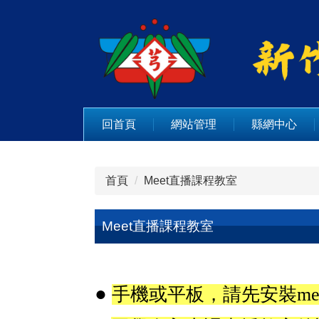
跳
到
主
要
內
容
區
回首頁
網站管理
縣網中心
首頁
Meet直播課程教室
Meet直播課程教室
●
手機或平板，請先安裝
me