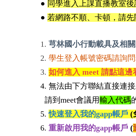
●
同學進入上課直播教室後
●
若網路不順、卡頓，請先
1.
芎林國小行動載具及相關
2.
學生登入帳號密碼請詢問
3.
如何進入
meet
請點這邊看
4.
無法由下方聯結直接連接
請到
meet
會議用
輸入代碼
5.
快速登入我的
g
a
p
p
帳戶
6.
重新啟用我
的
g
a
p
p
帳戶
(