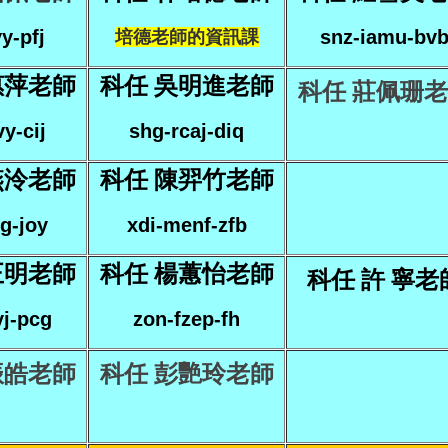
y-pfj
snz-iamu-bv
培德老師的資訊課
惠萍老師
科任 吳明進老師
科任 莊佩珊
y-cij
shg-rcaj-diq
燕泠老師
科任 陳羿竹老師
g-joy
xdi-menf-zfb
正明老師
科任 楊蕙怡老師
科任 許 寧老
j-pcg
zon-fzep-fh
振皓老師
科任 彭艷玲老師