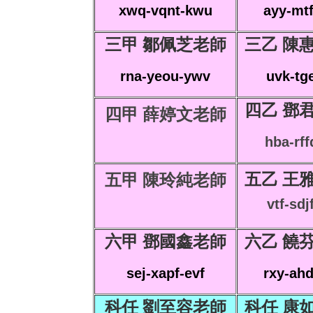
xwq-vqnt-kwu
ayy-mtf
三甲 鄒佩芝老師
三乙 陳
rna-yeou-ywv
uvk-tge
四乙 鄧
四甲 薛婷文老師
hba-rff
五乙 王
五甲 陳玲純老師
vtf-sdj
六甲 鄧國鑫老師
六乙 饒
sej-xapf-evf
rxy-ahd
科任 劉至容老師
科任 康