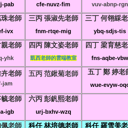
j-pab
cfe-nuvz-fim
vuv-abnp-rgn
惠珠老師
三丙 張淑先老師
三丁 何翎綵
f-ivx
fnm-rtqe-mig
ybq-sdjs-tis
君親老師
四丙 陳文姿老師
四丁 梁育慈
q-yhk
fns-aqbe-vb
凱西老師的雲端教室
五丁 鄭 婷老
雅卉老師
五丙 范鍬菊老師
f-jam
wue-evyw-oq
芬毓老師
六丙 彭釩熙老師
a-igb
urj-bxhv-wzq
如佩老師
科任 林培德老師
科任 羅雪美