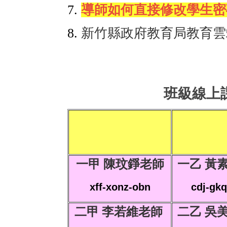
7.
導師如何直接修改學生密碼
8.
新竹縣政府教育局教育雲
班級線上
一甲 陳玟錚老師
一乙 黃
xff-xonz-obn
cdj-gkq
二甲 李若維老師
二乙 吳