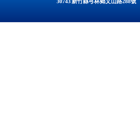
30743
新竹縣芎林鄉文山路
288
號