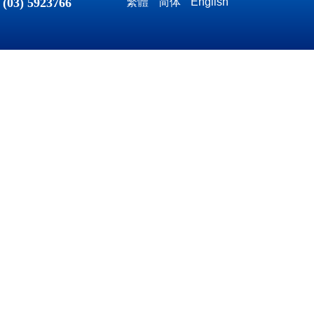
：
(03) 5923766
繁體
简体
English