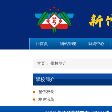
跳
到
主
要
內
容
區
回首頁
網站管理
縣網中心
首頁
學校簡介
學校簡介
歷任校長
校史沿革