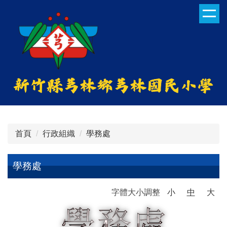
跳
到
主
要
內
容
區
首頁
行政組織
學務處
學務處
字體大小調整
小
中
大