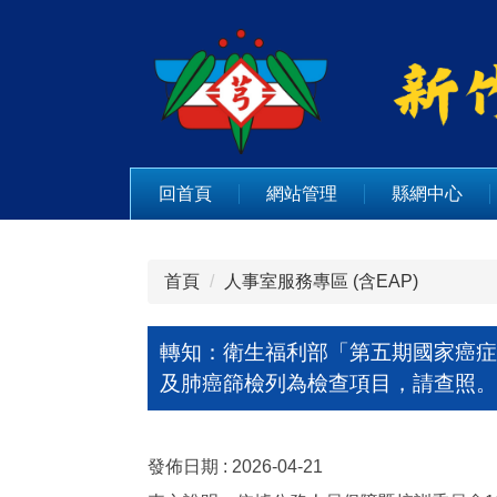
跳
到
主
要
內
容
區
回首頁
網站管理
縣網中心
首頁
人事室服務專區 (含EAP)
轉知：衛生福利部「第五期國家癌症防
及肺癌篩檢列為檢查項目，請查照。
發佈日期 :
2026-04-21