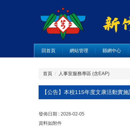
跳
到
主
要
內
容
區
回首頁
網站管理
縣網中心
首頁
人事室服務專區 (含EAP)
【公告】本校115年度文康活動實施
發佈日期 :
2026-02-05
資料如附件