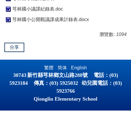
芎林國小議課紀錄表.doc
芎林國小公開觀議課成果計錄表.docx
瀏覽數:
1094
分享
繁體
简体
English
30743
新竹縣芎林鄉文山路
288
號 電話：
(03)
5923184
傳真：
(03) 5925032
幼兒園電話：
(03)
5923766
Qionglin Elementary School