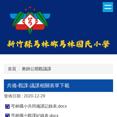
跳
到
主
要
內
容
區
首頁
教師公開觀議課
共備-觀課-議課相關表單下載
發佈日期 :
2020-12-29
芎林國小共同備課記錄表.docx
芎林國小觀課紀錄表.docx