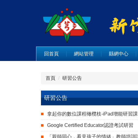
跳
到
主
要
內
容
區
回首頁
網站管理
縣網中心
首頁
研習公告
研習公告
拿起你的數位課程橄欖枝-iPad增能研習
Google Certified Educator認證考試研習
「親師同心，看見孩子的情緒」教師培訓