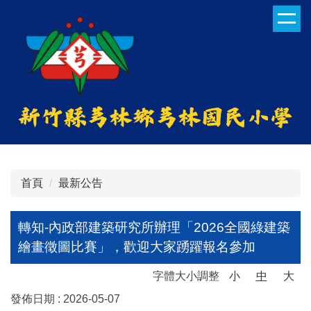
跳
到
主
要
內
容
區
首頁
最新公告
轉知-內政部建築研究所辦理「2026全國綠建築
繪畫徵圖比賽」，歡迎大家踴躍報名參加
字體大小調整
小
中
大
發佈日期 :
2026-05-07