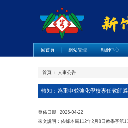
跳
到
主
要
內
容
區
回首頁
網站管理
縣網中心
首頁
人事公告
轉知：為重申並強化學校專任教師遵
發佈日期 :
2026-04-22
來文說明：依據本局112年2月8日教學字第112