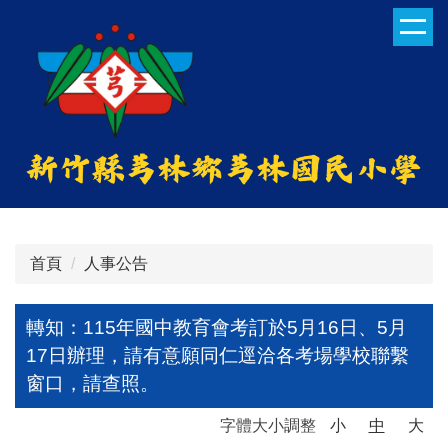
跳
到
主
要
內
容
區
首頁
人事公告
轉知：115年國中教育會考訂於5月16日、5月
17日辦理，請有意願同仁逕洽各考場學校聯繫
窗口，請查照。
字體大小調整
小
中
大