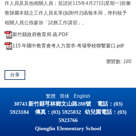
作人員及其他相關人員；並請於115年4月27日(星期一)前彙
整隸屬本縣之工作人員名單(如附件2)函報本局，俾利核予
相關人員公假參加「試務工作講習」。
新竹縣政府教育局 函.PDF
115 年國中教育會考人力需求-考場學校聯繫窗口.pdf
瀏覽數:
185
分享
繁體
简体
English
30743
新竹縣芎林鄉文山路
288
號 電話：
(03)
5923184
傳真：
(03) 5925032
幼兒園電話：
(03)
5923766
Qionglin Elementary School